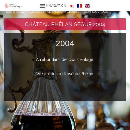
NAVIGATION
Page d'accueil
>
Château Phélan Ségur
>
Château Phélan Ségur 2004
CHÂTEAU PHÉLAN SÉGUR 2004
2004
An abundant, delicious vintage.
We produced Rosé de Phélan.