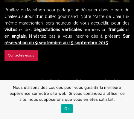
Profitez du Marathon pour partager un déjeuner dans le parc du
Château autour d’un buffet gourmand. Notre Maître de Chai, lui-
même marathonien, sera heureux de vous accueillir, pour des
visites
et des
dégustations verticales
animées en
français
et
en
anglais.
N’hésitez pas à vous inscrire dès à présent.
Sur
réservation du 9 septembre au 15 septembre 2015
.
Contactez-nous
Nous contacter
Plan d’accès
Actualités
Presse
Photothèque
Vidéothèque
Mentions Légales
Nous utilisons des cookies pour vous garantir la meilleure
expérience sur notre site web. Si vous continuez à utiliser ce
L’abus d’alcool est dangereux pour la santé.
Sachez consommer avec modération.
site, nous supposerons que vous en êtes satisfait.
Ok