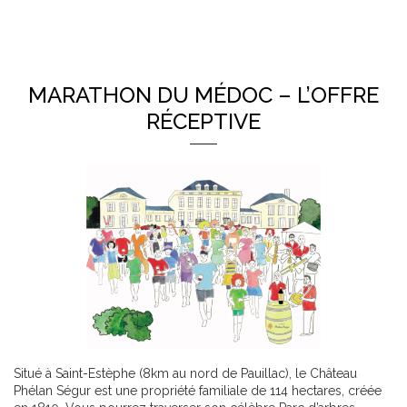
MARATHON DU MÉDOC – L’OFFRE
RÉCEPTIVE
Situé à Saint-Estèphe (8km au nord de Pauillac), le Château
Phélan Ségur est une propriété familiale de 114 hectares, créée