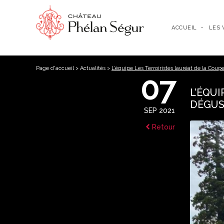
ACCUEIL
LES 
Page d'accueil
>
Actualités
>
L’équipe Les Terroiristes lauréat de la Co
07
L’ÉQUI
DÉGUS
SEP 2021
Retour