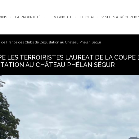
VINS
LA PROPRIÉTÉ
LE VIGNOBLE
LE CHAI
VISITES & RÉCEPTIO
upe de France des Clubs de Dégustation au Château Phélan Ségur
PE LES TERROIRISTES LAURÉAT DE LA COUPE
TATION AU CHÂTEAU PHÉLAN SÉGUR