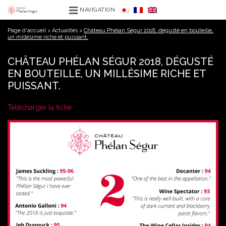
NAVIGATION
Page d'accueil
>
Actualités
>
Château Phélan Ségur 2018, dégusté en bouteille,
un millésime riche et puissant.
CHÂTEAU PHÉLAN SÉGUR 2018, DÉGUSTÉ
EN BOUTEILLE, UN MILLÉSIME RICHE ET
PUISSANT.
Télécharger la fiche