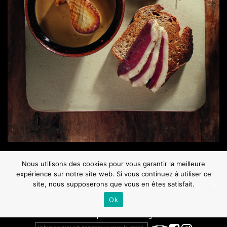
Photo : Claude Prigent
Nous utilisons des cookies pour vous garantir la meilleure
expérience sur notre site web. Si vous continuez à utiliser ce
site, nous supposerons que vous en êtes satisfait.
Ok
Nous contacter
Plan d’accès
Actualités
Presse
Photothèque
Vidéothèque
Mentions Légales