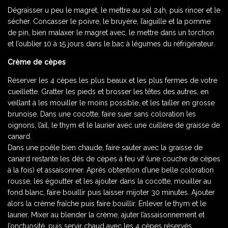
Dégraisser u peu le magret, le mettre au sel 24h, puis rincer et le
sécher. Concasser le poivre, le bruyère, l’aiguille et la pomme
de pin, bien malaxer le magret avec, le mettre dans un torchon
et l’oublier 10 à 15 jours dans le bac à légumes du réfrigérateur.
Crème de cèpes
Réserver les 4 cèpes les plus beaux et les plus fermes de votre
cueillette. Gratter les pieds et brosser les têtes des autres, en
veillant à les mouiller le moins possible, et les tailler en grosse
brunoise. Dans une cocotte, faire suer sans coloration les
oignons, l’ail, le thym et le laurier avec une cuillère de graisse de
canard.
Dans une poêle bien chaude, faire sauter avec la graisse de
canard restante les dés de cèpes à feu vif (une couche de cèpes
à la fois) et assaisonner. Après obtention d’une belle coloration
rousse, les égoutter et les ajouter dans la cocotte, mouiller au
fond blanc, faire bouillir puis laisser mijoter 30 minutes. Ajouter
alors la crème fraîche puis faire bouillir. Enlever le thym et le
laurier. Mixer au blender la crème, ajuter l’assaisonnement et
l’onctuosité, puis servir chaud avec les 4 cèpes réservés,