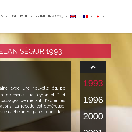
2024
1961
NS
BOUTIQUE
PRIMEURS 2025
1982
1990
ÉLAN SÉGUR 1993
1991
1993
aine avec une nouvelle équipe
tre de chai et Luc Peyronnet, Chef
1996
passages permettant d’isoler les
ations. La récolte est généreuse.
hâteau Phélan Ségur est considéré
2000