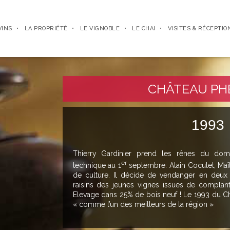
VINS
LA PROPRIÉTÉ
LE VIGNOBLE
LE CHAI
VISITES & RÉCEPTIO
CHÂTEAU PH
1993
Thierry Gardinier prend les rênes du dom
er
technique au 1
septembre: Alain Coculet, Maî
de culture. Il décide de vendanger en deux 
raisins des jeunes vignes issues de complant
Elevage dans 25% de bois neuf ! Le 1993 du C
« comme l’un des meilleurs de la région »