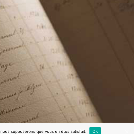
2012
2013
2014
2015
2016
2017
2018
2019
e, nous supposerons que vous en êtes satisfait.
Ok